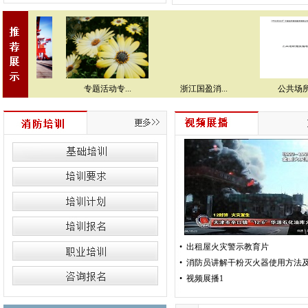
动专...
专题活动专...
浙江国盈消...
公共场所清.
•
出租屋火灾警示教育片
•
消防员讲解干粉灭火器使用方法及.
•
视频展播1